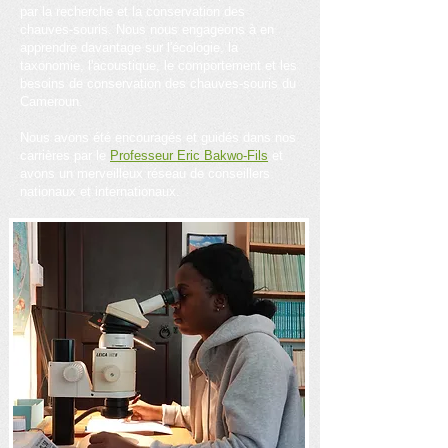
par la recherche et la conservation des
chauves-souris. Nous nous engageons à en
app
rendre davantage sur l'écologie, la
taxonomie, l'acoustique, le comportement et les
besoins de conservation des chauves-souris du
Cameroun.
Nous avons été encouragés et guidés dans nos
carrières par le
Professeur Eric Bakwo-Fils
et
avons un merveilleux réseau de conseillers
nationaux et internationaux.