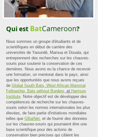
Bat
Cameroon
Qui est
?
Nous sommes un groupe d'étudiants et de
scientifiques en début de carrière des
universités de Yaoundé, Maroua et Douala, qui
entreprennent des recherches sur les chauves-
souris pour soutenir la conservation de ces
dernières. Nous avons eu la chance de recevoir
une formation, un mentorat dans le pays, ainsi
que les opportunités que nous avons reçues
de
Global South Bats
,
West African Mammal
Fellowship
,
Bats without Borders
, et
Harrison
Institute
. Notre objectif est de développer des
compétences de recherche sur les chauves-
souris selon les normes internationales les plus
élevées, de faire partie d'initiatives mondiales
telles que
GBatNet
, et de fournir des données
sur les chauves-souris qui pourraient être une
base scientifique pour des actions de
conservation bien précises qui ciblent les