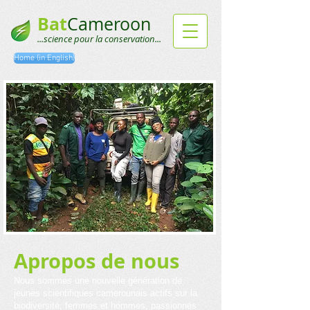
Bat
Cameroon
...science pour la conservation...
Home (in English)
Apropos de nous
Nous sommes une nouvelle génération de
jeunes scientifiques camerounais actifs sur la
biodive
rsité, femmes et hommes
,
passionnés