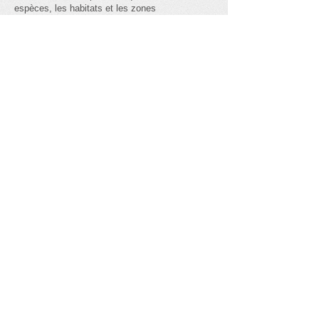
espèces, les habitats et les zones
géographiques prioritaires au Cameroun, dans la
région et en Afrique.
in English
Bat
Cameroon
Merci pour votre soutien